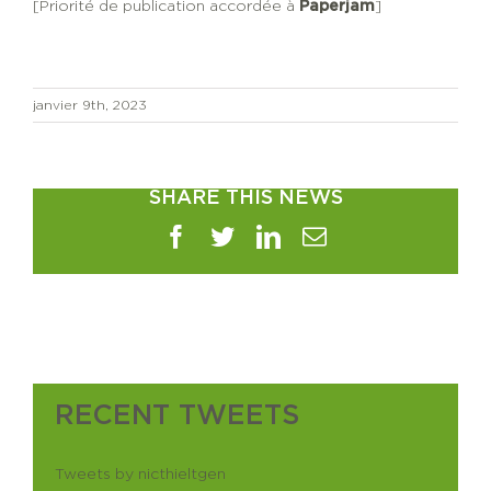
[Priorité de publication accordée à
Paperjam
]
janvier 9th, 2023
SHARE THIS NEWS
Facebook
Twitter
LinkedIn
Email
RECENT TWEETS
Tweets by nicthieltgen