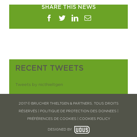
SHARE THIS NEWS
Facebook
Twitter
LinkedIn
Email
RECENT TWEETS
Tweets by nicthieltgen
2017 © BRUCHER THIELTGEN & PARTNERS. TOUS DROITS
RÉSERVÉS |
POLITIQUE DE PROTECTION DES DONNEES
|
PRÉFÉRENCES DE COOKIES
|
COOKIES POLICY
DESIGNED BY